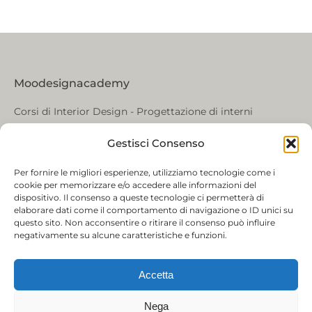
Moodesignacademy
Corsi di Interior Design - Progettazione di interni
COWO Villa Modena, Via Zamboni 24 37131, Verona
Gestisci Consenso
Tel. +39 349 223 65 20
Per fornire le migliori esperienze, utilizziamo tecnologie come i
Find us on:
cookie per memorizzare e/o accedere alle informazioni del
Facebook
Instagram
Mail
dispositivo. Il consenso a queste tecnologie ci permetterà di
elaborare dati come il comportamento di navigazione o ID unici su
page
page
page
questo sito. Non acconsentire o ritirare il consenso può influire
opens
opens
opens
negativamente su alcune caratteristiche e funzioni.
in
in
in
new
new
new
Accetta
window
window
window
Nega